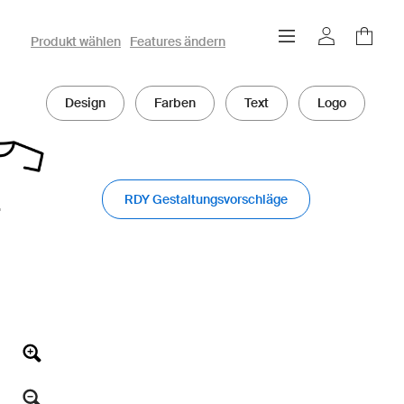
owayo 3D-Konfigurator
Produkt wählen
Features ändern
Design
Farben
Text
Logo
RDY Gestaltungsvorschläge