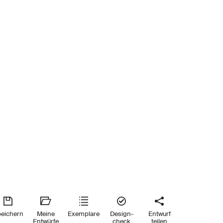
eichern
Meine
Exemplare
Design-
Entwurf
Entwürfe
check
teilen