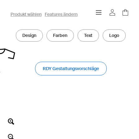
owayo 3D-Konfigurator
Produkt wählen
Features ändern
Design
Farben
Text
Logo
RDY Gestaltungsvorschläge