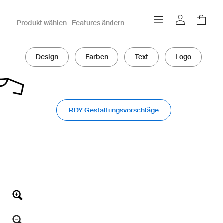
owayo 3D-Konfigurator
Produkt wählen
Features ändern
Design
Farben
Text
Logo
RDY Gestaltungsvorschläge