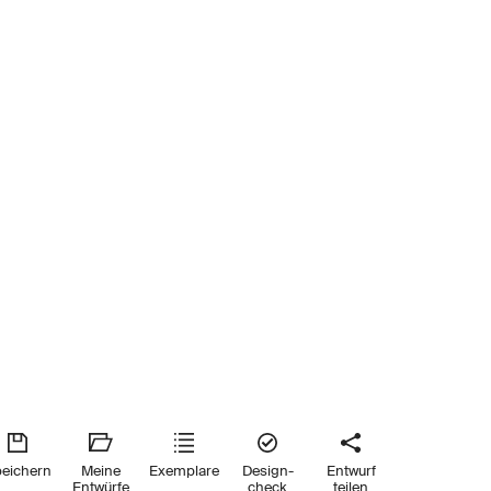
eichern
Meine
Exemplare
Design-
Entwurf
Entwürfe
check
teilen