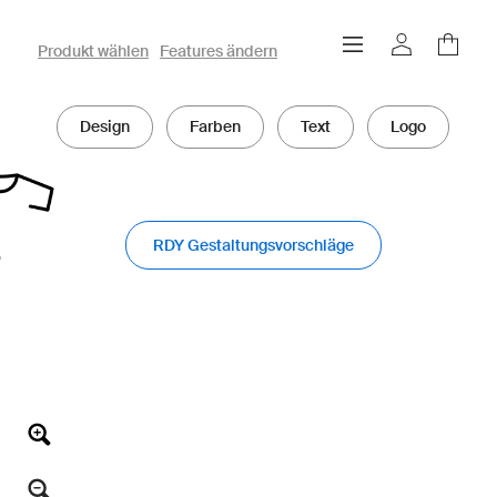
owayo 3D-Konfigurator
Produkt wählen
Features ändern
Design
Farben
Text
Logo
RDY Gestaltungsvorschläge