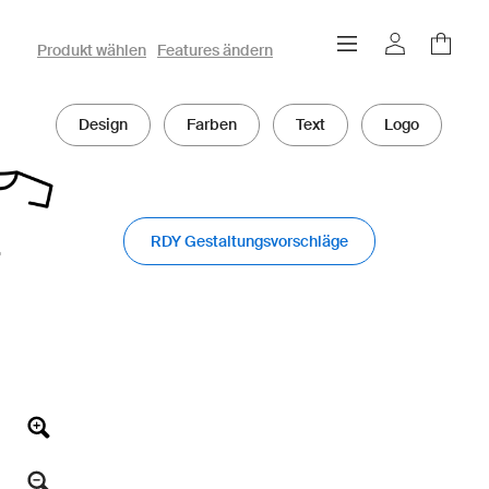
owayo 3D-Konfigurator
Produkt wählen
Features ändern
Design
Farben
Text
Logo
RDY Gestaltungsvorschläge