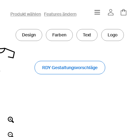
owayo 3D-Konfigurator
Produkt wählen
Features ändern
Design
Farben
Text
Logo
RDY Gestaltungsvorschläge