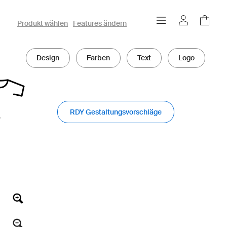
owayo 3D-Konfigurator
Produkt wählen
Features ändern
Design
Farben
Text
Logo
RDY Gestaltungsvorschläge