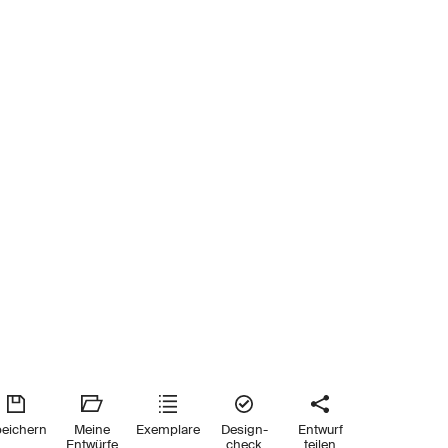
eichern
Meine
Exemplare
Design-
Entwurf
Entwürfe
check
teilen