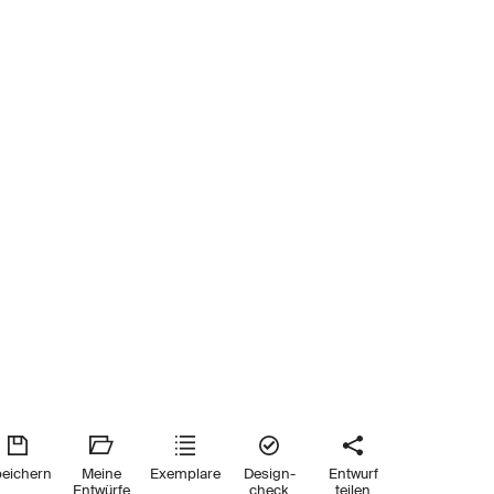
eichern
Meine
Exemplare
Design-
Entwurf
Entwürfe
check
teilen