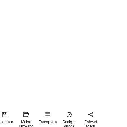
eichern
Meine
Exemplare
Design-
Entwurf
Entwürfe
check
teilen