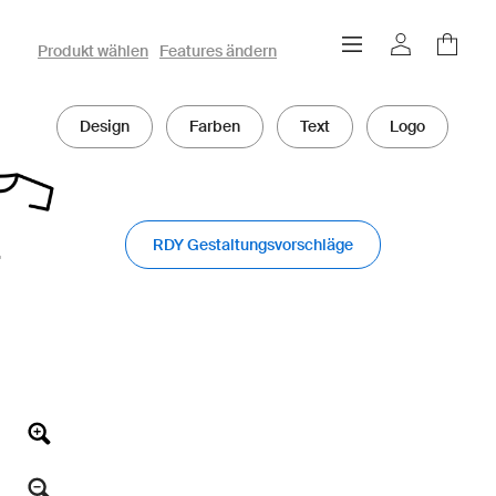
owayo 3D-Konfigurator
Produkt wählen
Features ändern
Design
Farben
Text
Logo
RDY Gestaltungsvorschläge