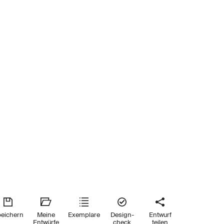
eichern
Meine
Exemplare
Design-
Entwurf
Entwürfe
check
teilen