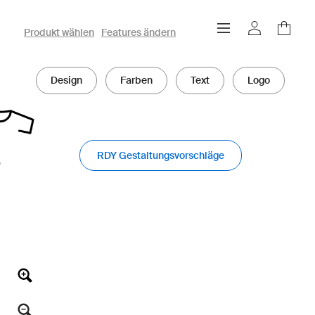
owayo 3D-Konfigurator
Produkt wählen
Features ändern
Design
Farben
Text
Logo
RDY Gestaltungsvorschläge