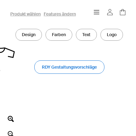
owayo 3D-Konfigurator
Produkt wählen
Features ändern
Design
Farben
Text
Logo
RDY Gestaltungsvorschläge