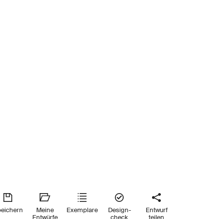
eichern
Meine
Exemplare
Design-
Entwurf
Entwürfe
check
teilen