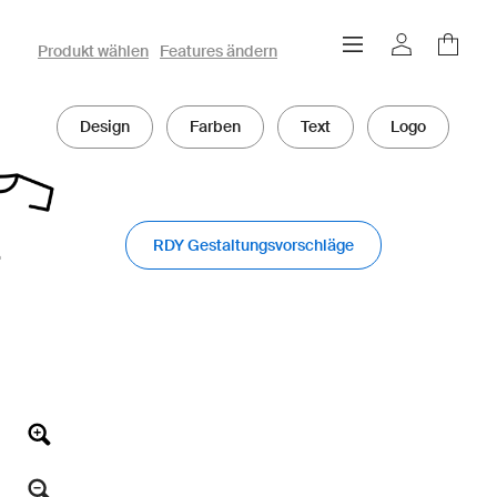
owayo 3D-Konfigurator
Produkt wählen
Features ändern
Design
Farben
Text
Logo
RDY Gestaltungsvorschläge