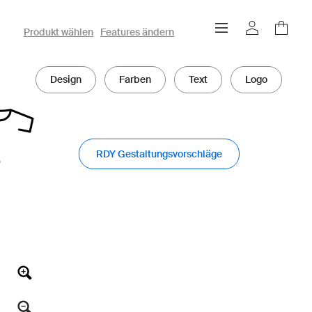
owayo 3D-Konfigurator
Produkt wählen
Features ändern
Design
Farben
Text
Logo
RDY Gestaltungsvorschläge