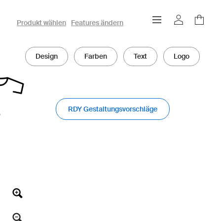
owayo 3D-Konfigurator
Produkt wählen
Features ändern
Design
Farben
Text
Logo
RDY Gestaltungsvorschläge