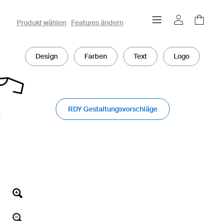
owayo 3D-Konfigurator
Produkt wählen
Features ändern
Design
Farben
Text
Logo
RDY Gestaltungsvorschläge