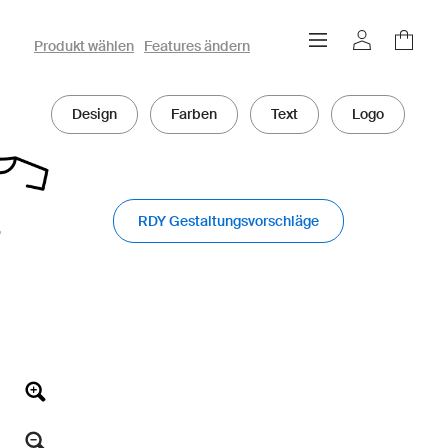
owayo 3D-Konfigurator
Produkt wählen
Features ändern
Design
Farben
Text
Logo
RDY Gestaltungsvorschläge