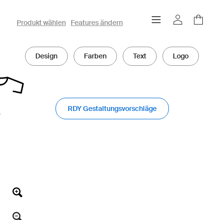
owayo 3D-Konfigurator
Produkt wählen
Features ändern
Design
Farben
Text
Logo
RDY Gestaltungsvorschläge