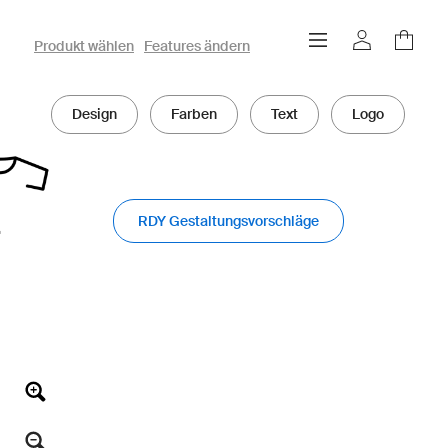
owayo 3D-Konfigurator
Produkt wählen
Features ändern
Design
Farben
Text
Logo
RDY Gestaltungsvorschläge