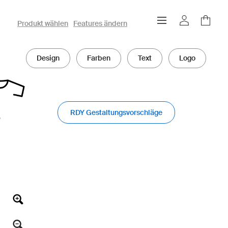
owayo 3D-Konfigurator
Produkt wählen
Features ändern
Design
Farben
Text
Logo
RDY Gestaltungsvorschläge