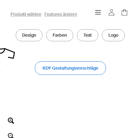
owayo 3D-Konfigurator
Produkt wählen
Features ändern
Design
Farben
Text
Logo
RDY Gestaltungsvorschläge