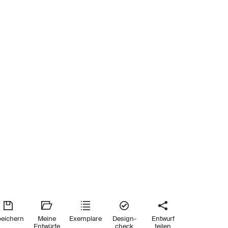
eichern
Meine
Exemplare
Design-
Entwurf
Entwürfe
check
teilen