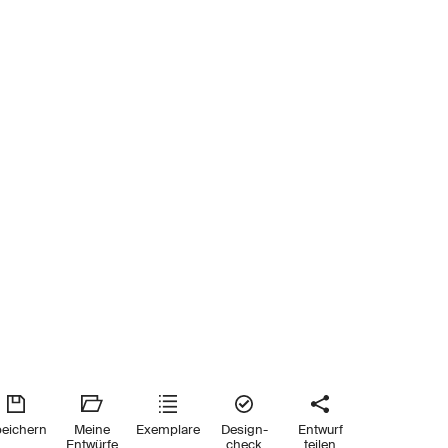
eichern
Meine
Exemplare
Design-
Entwurf
Entwürfe
check
teilen