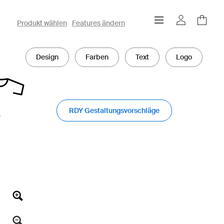
owayo 3D-Konfigurator
Produkt wählen
Features ändern
Design
Farben
Text
Logo
RDY Gestaltungsvorschläge