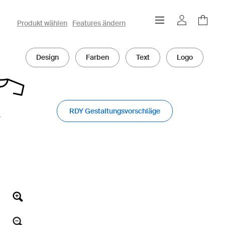
owayo 3D-Konfigurator
Produkt wählen
Features ändern
Design
Farben
Text
Logo
RDY Gestaltungsvorschläge