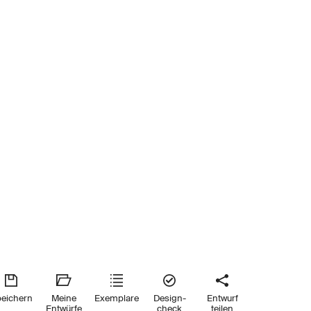
eichern
Meine
Exemplare
Design-
Entwurf
Entwürfe
check
teilen