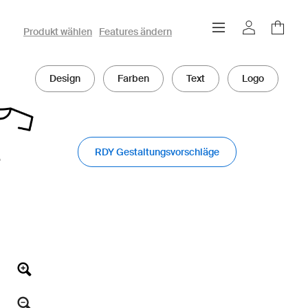
owayo 3D-Konfigurator
Produkt wählen
Features ändern
Design
Farben
Text
Logo
RDY Gestaltungsvorschläge