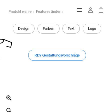
owayo 3D-Konfigurator
Produkt wählen
Features ändern
Design
Farben
Text
Logo
RDY Gestaltungsvorschläge