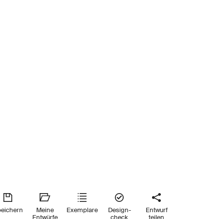
eichern
Meine
Exemplare
Design-
Entwurf
Entwürfe
check
teilen