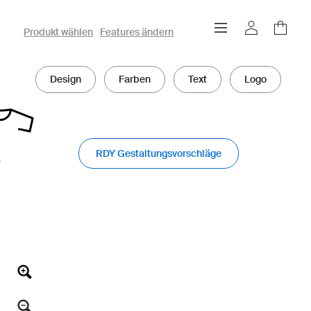
owayo 3D-Konfigurator
Produkt wählen
Features ändern
Design
Farben
Text
Logo
RDY Gestaltungsvorschläge