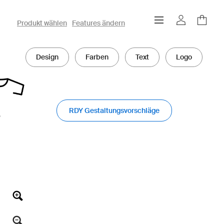
owayo 3D-Konfigurator
Produkt wählen
Features ändern
Design
Farben
Text
Logo
RDY Gestaltungsvorschläge