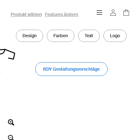
owayo 3D-Konfigurator
Produkt wählen
Features ändern
Design
Farben
Text
Logo
RDY Gestaltungsvorschläge