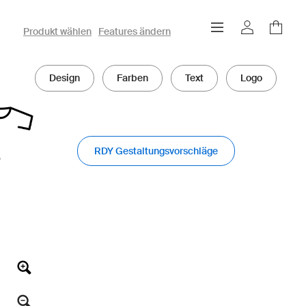
owayo 3D-Konfigurator
Produkt wählen
Features ändern
Design
Farben
Text
Logo
RDY Gestaltungsvorschläge