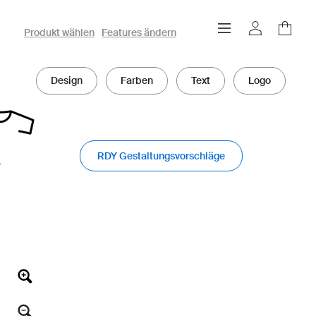
owayo 3D-Konfigurator
Produkt wählen
Features ändern
Design
Farben
Text
Logo
RDY Gestaltungsvorschläge