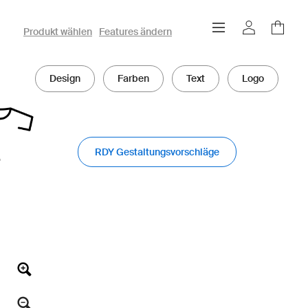
owayo 3D-Konfigurator
Produkt wählen
Features ändern
Design
Farben
Text
Logo
RDY Gestaltungsvorschläge