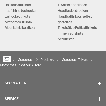
Basketballtrikots
T-Shirts bedrucken
Laufshirts bedrucken
Hoodies bedrucken
Eishockeytrikots
Handballtrikots selbst
Motocross Trikots
gestalten
Mountainbiketrikots
Trikotsätze Fußballtrikots
Firmenlaufshirts
bedrucken
Motocross
Produkte
Motocross Trikots
Motocross Trikot MX6 Hero
SPORTARTEN
SERVICE