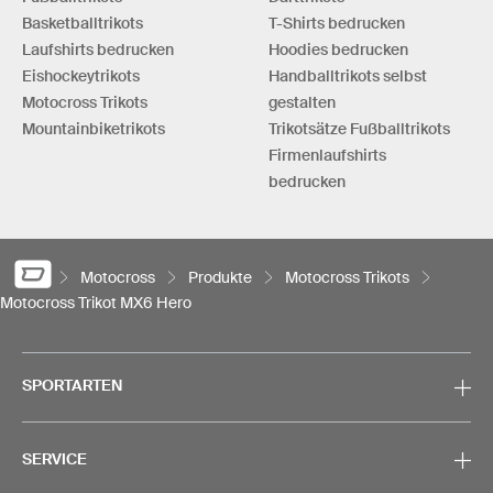
Basketballtrikots
T-Shirts bedrucken
Laufshirts bedrucken
Hoodies bedrucken
Eishockeytrikots
Handballtrikots selbst
Motocross Trikots
gestalten
Mountainbiketrikots
Trikotsätze Fußballtrikots
Firmenlaufshirts
bedrucken
Motocross
Produkte
Motocross Trikots
Motocross Trikot MX6 Hero
SPORTARTEN
SERVICE