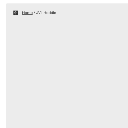
Home
/
JVL Hoddie