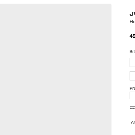
J
Ho
45
Bi
Pr
A