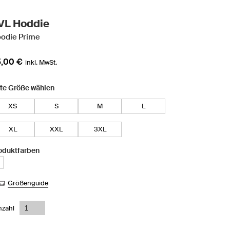
VL Hoddie
odie Prime
,00 €
inkl. MwSt.
tte Größe wählen
XS
S
M
L
XL
XXL
3XL
oduktfarben
Größenguide
nzahl