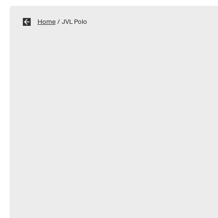
Home
/
JVL Polo