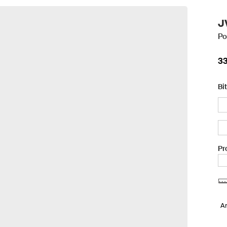
J
Po
33
Bi
Pr
A