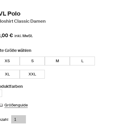
VL Polo
loshirt Classic Damen
,00 €
inkl. MwSt.
tte Größe wählen
XS
S
M
L
XL
XXL
oduktfarben
Größenguide
nzahl