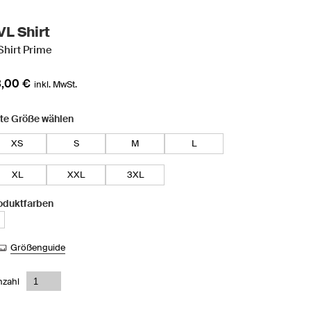
VL Shirt
Shirt Prime
,00 €
inkl. MwSt.
tte Größe wählen
XS
S
M
L
XL
XXL
3XL
oduktfarben
Größenguide
nzahl