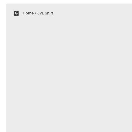
Home
/
JVL Shirt