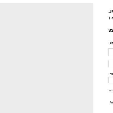
J
T-
33
Bi
Pr
A