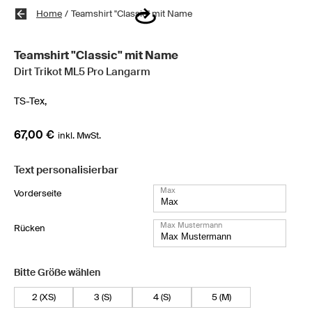
Home
/
Teamshirt "Classic" mit Name
Teamshirt "Classic" mit Name
Dirt Trikot ML5 Pro Langarm
TS-Tex,
67,00 €
inkl. MwSt.
Text personalisierbar
Max
Vorderseite
Max Mustermann
Rücken
Bitte Größe wählen
2 (XS)
3 (S)
4 (S)
5 (M)