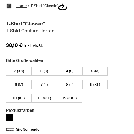
Home
/
T-Shirt "Classic"
T-Shirt "Classic"
T-Shirt Couture Herren
38,10 €
inkl. MwSt.
Bitte Größe wählen
2 (XS)
3 (S)
4 (S)
5 (M)
6 (M)
7 (L)
8 (L)
9 (XL)
10 (XL)
11 (XXL)
12 (XXL)
Produktfarben
Größenguide