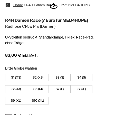
Home
/
R4H Damen Race (7 Euro für MED4HOPE)
R4H Damen Race (7 Euro für MED4HOPE)
Radhose CP5w Pro (Damen)
U-Streifen bedruckt,
Standardlänge,
Ti-Tex,
Race-Pad,
ohne Träger,
83,00 €
inkl. MwSt.
Bitte Größe wählen
S1 (XS)
S2 (XS)
S3 (S)
S4 (S)
S5 (M)
S6 (M)
S7 (L)
S8 (L)
S9 (XL)
S10 (XL)