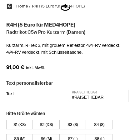
Home
/
R4H (5 Euro für MED4HOPE)
R4H (5 Euro für MED4HOPE)
Radtrikot C5w Pro Kurzarm (Damen)
Kurzarm,
R-Tex 3,
mit großem Reflektor,
4/4-RV verdeckt,
4/4-RV verdeckt,
mit Schlüsseltasche,
91,00 €
inkl. MwSt.
Text personalisierbar
#RAISETHEBAR
Text
Bitte Größe wählen
S1 (XS)
S2 (XS)
S3 (S)
S4 (S)
S5 (M)
S6 (M)
S7 (L)
S8 (L)