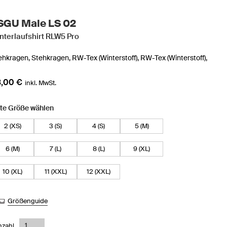
SGU Male LS 02
nterlaufshirt RLW5 Pro
ehkragen,
Stehkragen,
RW-Tex (Winterstoff),
RW-Tex (Winterstoff),
,00 €
inkl. MwSt.
tte Größe wählen
2 (XS)
3 (S)
4 (S)
5 (M)
6 (M)
7 (L)
8 (L)
9 (XL)
10 (XL)
11 (XXL)
12 (XXL)
Größenguide
nzahl