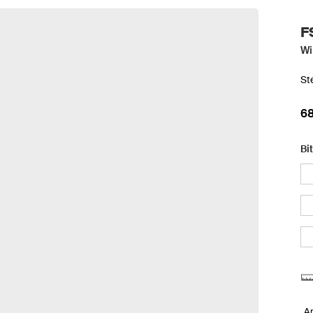
F
Wi
St
68
Bi
A