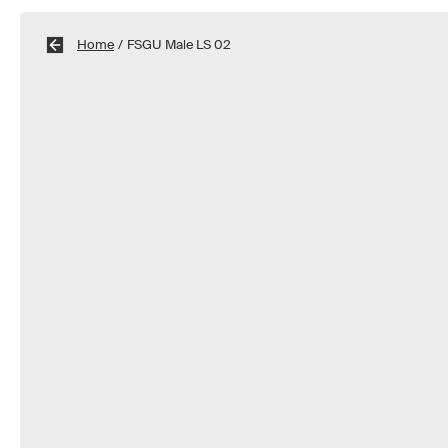
Home
/
FSGU Male LS 02